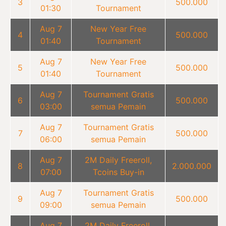
3
500.000
01:30
Tournament
Aug 7
New Year Free
4
500.000
01:40
Tournament
Aug 7
New Year Free
5
500.000
01:40
Tournament
Aug 7
Tournament Gratis
6
500.000
03:00
semua Pemain
Aug 7
Tournament Gratis
7
500.000
06:00
semua Pemain
Aug 7
2M Daily Freeroll,
8
2.000.000
07:00
Tcoins Buy-in
Aug 7
Tournament Gratis
9
500.000
09:00
semua Pemain
Aug 7
2M Daily Freeroll,