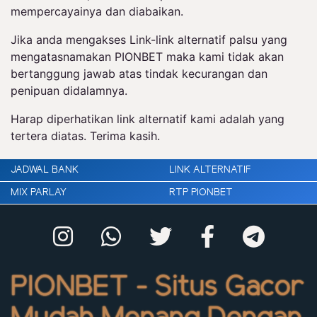
mempercayainya dan diabaikan.
Jika anda mengakses Link-link alternatif palsu yang
mengatasnamakan PIONBET maka kami tidak akan
bertanggung jawab atas tindak kecurangan dan
penipuan didalamnya.
Harap diperhatikan link alternatif kami adalah yang
tertera diatas. Terima kasih.
JADWAL BANK
LINK ALTERNATIF
MIX PARLAY
RTP PIONBET
PIONBET - Situs Gacor