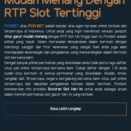
Mudah Menang Dengan
RTP Slot Tertinggi
PIONBET
atau
PION BET
adalah bandar atau agen taruhan online terbaik dan
terpercaya di Indonesia. Untuk anda yang ingin menikmati sensasi jackpot
situs gacor mudah menang
dengan RTP Slot tertinggi saat ini, Pionbet adalah
pilihan yang tepat. Selain merasakan kenyamanan dalam bermain dengan
teknologi canggih dan fitur keamanan yang sangat baik anda juga akan
mendapakan kesenangan dan pengalaman yang menyenangkan dalam bermain
slot bersama kami.
Dengan banyak pilihan permainan yang disediakan anda tidak perlu ragu daftar
situs judi online terpercaya bersama kami. Cukup daftar dengan 1 ID anda
sudah bisa bermain di semua permainan yang disediakan. Mudah, Aman,
Lengkap dan Terpercaya, segera bergabung bersama kami situs judi online
terpercaya dan dapatkan pengalaman terbaik dalam bermain. Pionbet
memberikan info prediksi
Bocoran Slot Hari Ini
untuk anda sebagai acuan
dalam memilih permainan slot gacor hari ini yang terbaik.
Baca Lebih Lengkap